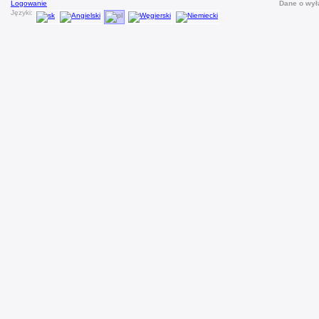
Logowanie
Dane o wy
Języki: