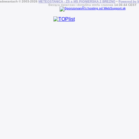
ładowaniach © 2003-2026
METEOSTANICA - ZŠ s MŠ PIONIERSKA 2 BREZNO
•
Powered by M
Bieżąca data/czas i domyślna strefa czasowa
14:36:44 CEST