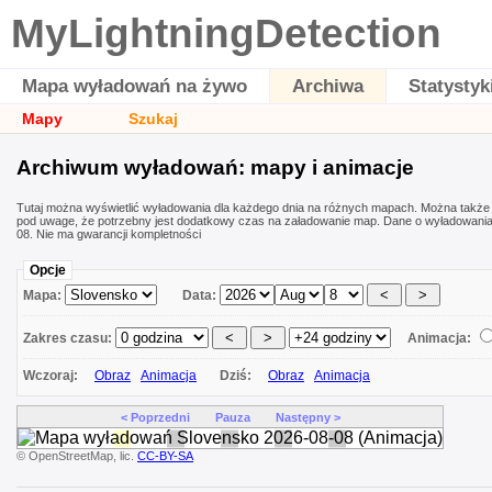
MyLightningDetection
Mapa wyładowań na żywo
Archiwa
Statystyk
Mapy
Szukaj
Archiwum wyładowań: mapy i animacje
Tutaj można wyświetlić wyładowania dla każdego dnia na różnych mapach. Można także
pod uwage, że potrzebny jest dodatkowy czas na załadowanie map. Dane o wyładowani
08. Nie ma gwarancji kompletności
Opcje
Mapa:
Data:
Zakres czasu:
Animacja:
Wczoraj:
Obraz
Animacja
Dziś:
Obraz
Animacja
< Poprzedni
Pauza
Następny >
© OpenStreetMap, lic.
CC-BY-SA