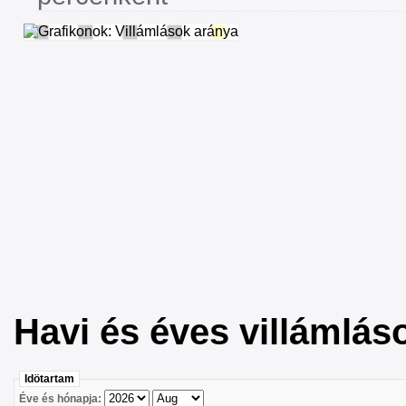
Havi és éves villámlá
Idötartam
Éve és hónapja: