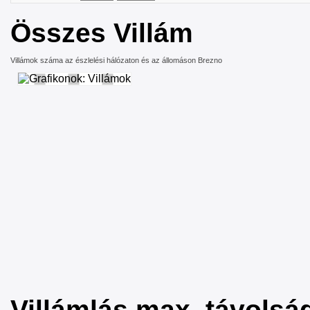
Összes Villám
Villámok száma az észlelési hálózaton és az állomáson Brezno
Villámlás max. távolsá