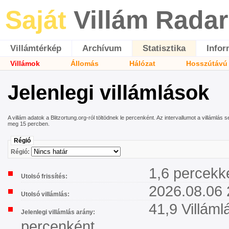
Saját
Villám Radar
Villámtérkép
Archívum
Statisztika
Infor
Villámok
Állomás
Hálózat
Hosszútávú 
Jelenlegi villámlások
A villám adatok a Blitzortung.org-ról töltödnek le percenként. Az intervallumot a villámlá
meg 15 percben.
Régió
Régió:
1,6 percekke
Utolsó frissítés:
2026.08.06 
Utolsó villámlás:
41,9 Villáml
Jelenlegi villámlás arány:
percenként