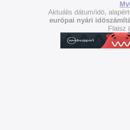
My
Aktuális dátum/idö, alapér
európai nyári idöszámít
Flaisz 