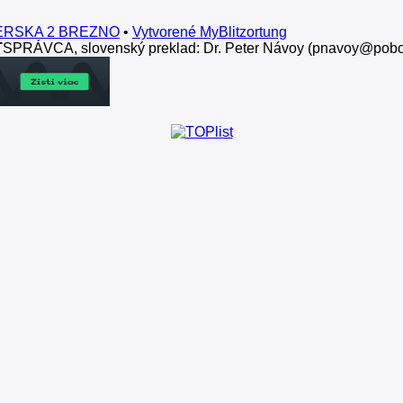
IERSKA 2 BREZNO
•
Vytvorené MyBlitzortung
T
SPRÁVCA, slovenský preklad: Dr. Peter Návoy (pnavoy@pobo